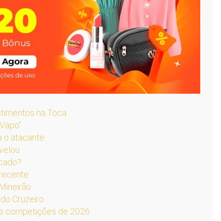
stimentos na Toca
“Vapo”
a o atacante
velou
rcado?
 recente
 Mineirão
do Cruzeiro
as competições de 2026