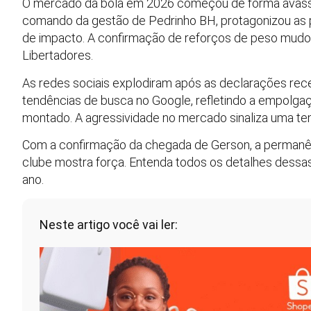
O mercado da bola em 2026 começou de forma avassa
comando da gestão de Pedrinho BH, protagonizou as p
de impacto. A confirmação de reforços de peso mudou
Libertadores.
As redes sociais explodiram após as declarações recen
tendências de busca no Google, refletindo a empolga
montado. A agressividade no mercado sinaliza uma t
Com a confirmação da chegada de Gerson, a permanên
clube mostra força. Entenda todos os detalhes dessa
ano.
Neste artigo você vai ler: