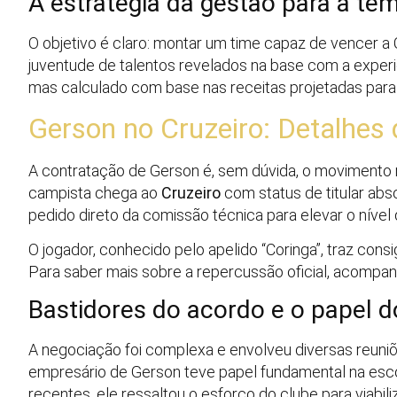
A estratégia da gestão para a t
O objetivo é claro: montar um time capaz de vencer a 
juventude de talentos revelados na base com a experi
mas calculado com base nas receitas projetadas para 
Gerson no Cruzeiro: Detalhes
A contratação de Gerson é, sem dúvida, o movimento m
campista chega ao
Cruzeiro
com status de titular abs
pedido direto da comissão técnica para elevar o nível 
O jogador, conhecido pelo apelido “Coringa”, traz cons
Para saber mais sobre a repercussão oficial, acompa
Bastidores do acordo e o papel d
A negociação foi complexa e envolveu diversas reuniões 
empresário de Gerson teve papel fundamental na esco
recentes, ele ressaltou o esforço do clube para viabili