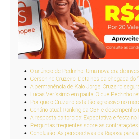
O anúncio de Pedrinho: Uma nova era de inve
Gerson no Cruzeiro: Detalhes da chegada do 
A permanência de Kaio Jorge: Cruzeiro segur
Lucas Veríssimo em pauta: O que Pedrinho re
Por que o Cruzeiro está tão agressivo no me
Cenário atual: Ranking da CBF e desempenho
A resposta da torcida: Expectativa e festa no
Perguntas frequentes sobre as contratações 
Conclusão: As perspectivas da Raposa para 