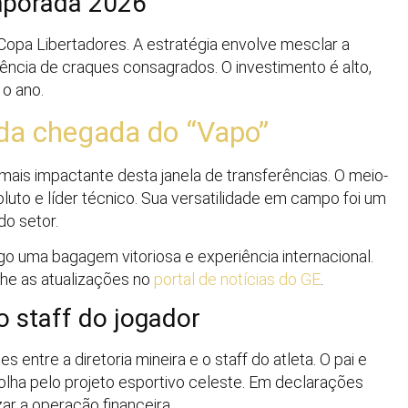
emporada 2026
Copa Libertadores. A estratégia envolve mesclar a
ência de craques consagrados. O investimento é alto,
o ano.
 da chegada do “Vapo”
ais impactante desta janela de transferências. O meio-
oluto e líder técnico. Sua versatilidade em campo foi um
do setor.
igo uma bagagem vitoriosa e experiência internacional.
nhe as atualizações no
portal de notícias do GE
.
o staff do jogador
entre a diretoria mineira e o staff do atleta. O pai e
lha pelo projeto esportivo celeste. Em declarações
zar a operação financeira.