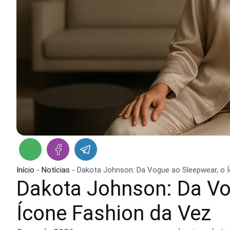
Início
-
Notícias
-
Dakota Johnson: Da Vogue ao Sleepwear, o 
Dakota Johnson: Da Vo
Ícone Fashion da Vez