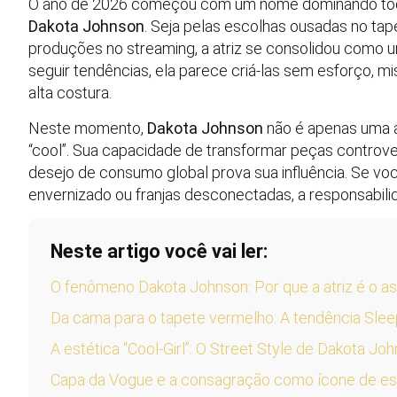
O ano de 2026 começou com um nome dominando toda
Dakota Johnson
. Seja pelas escolhas ousadas no ta
produções no streaming, a atriz se consolidou como u
seguir tendências, ela parece criá-las sem esforço, m
alta costura.
Neste momento,
Dakota Johnson
não é apenas uma a
“cool”. Sua capacidade de transformar peças controv
desejo de consumo global prova sua influência. Se v
envernizado ou franjas desconectadas, a responsabilid
Neste artigo você vai ler:
O fenômeno Dakota Johnson: Por que a atriz é o 
Da cama para o tapete vermelho: A tendência Sle
A estética “Cool-Girl”: O Street Style de Dakota Jo
Capa da Vogue e a consagração como ícone de est