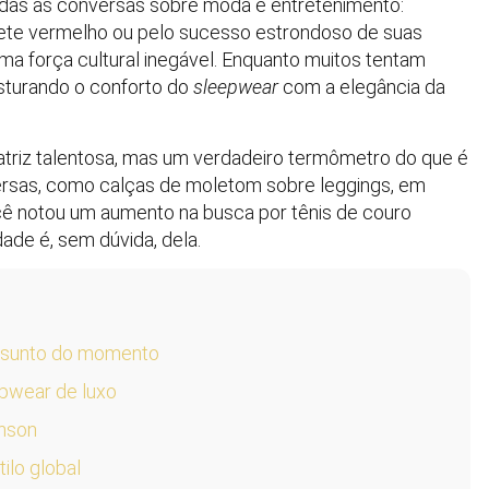
s as conversas sobre moda e entretenimento:
pete vermelho ou pelo sucesso estrondoso de suas
ma força cultural inegável. Enquanto muitos tentam
isturando o conforto do
sleepwear
com a elegância da
triz talentosa, mas um verdadeiro termômetro do que é
ersas, como calças de moletom sobre leggings, em
ocê notou um aumento na busca por tênis de couro
ade é, sem dúvida, dela.
assunto do momento
epwear de luxo
hnson
ilo global