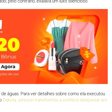
ado; pelo contrário, exalava um luxo silencioso.
r de águas. Para ver detalhes sobre como ela executou
mo
Dakota Johnson transformou a estética sleepwear em