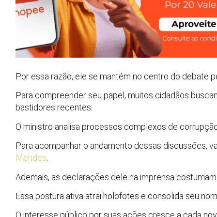
Por essa razão, ele se mantém no centro do debate pol
Para compreender seu papel, muitos cidadãos buscam
bastidores recentes.
O ministro analisa processos complexos de corrupção,
Para acompanhar o andamento dessas discussões, val
Mendes
.
Ademais, as declarações dele na imprensa costumam gu
Essa postura ativa atrai holofotes e consolida seu nome
O interesse público por suas ações cresce a cada no