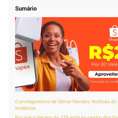
Sumário
O protagonismo de Gilmar Mendes: Notícias do 
evidência
Por que o decano do STF está no centro dos ho