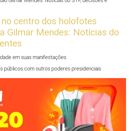
são Gilmar Mendes: Notícias do STF, decisões e
 no centro dos holofotes
a Gilmar Mendes: Notícias do
centes
idade em suas manifestações.
s públicos com outros poderes presidenciais.