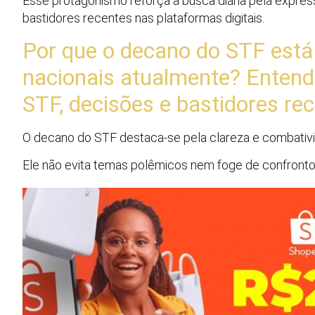
Esse protagonismo reforça a busca diária pela expres
bastidores recentes nas plataformas digitais.
Por que o decano do STF está
nacionais atualmente? Entend
STF, decisões e bastidores re
O decano do STF destaca-se pela clareza e combativ
Ele não evita temas polêmicos nem foge de confronto