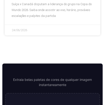
Suíça x Canadá disputam a liderança do grupo na Copa do
Mundo 2026. Saiba onde assistir ao vivo, horário, prováveis
escalações e palpites da partida.
24/06/2026
Criador de Paletas de Cores
Extraia belas paletas de cores de qualquer imagem
instantaneamente