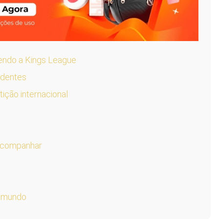
endo a Kings League
identes
ição internacional
 acompanhar
o mundo