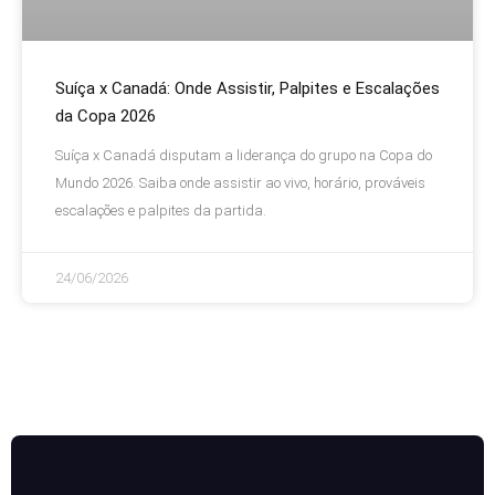
Suíça x Canadá: Onde Assistir, Palpites e Escalações
da Copa 2026
Suíça x Canadá disputam a liderança do grupo na Copa do
Mundo 2026. Saiba onde assistir ao vivo, horário, prováveis
escalações e palpites da partida.
24/06/2026
Criador de Paletas de Cores