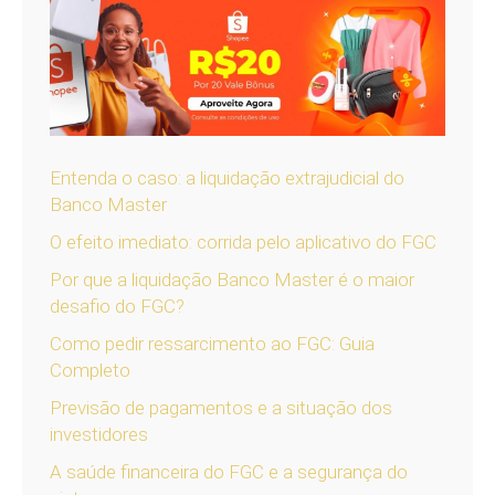
Entenda o caso: a liquidação extrajudicial do
Banco Master
O efeito imediato: corrida pelo aplicativo do FGC
Por que a liquidação Banco Master é o maior
desafio do FGC?
Como pedir ressarcimento ao FGC: Guia
Completo
Previsão de pagamentos e a situação dos
investidores
A saúde financeira do FGC e a segurança do