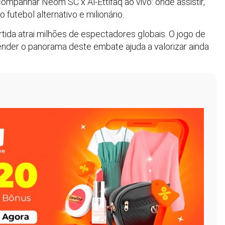
mpanhar Neom SC x Al-Ettifaq ao vivo: onde assistir,
futebol alternativo e milionário.
ida atrai milhões de espectadores globais. O jogo de
nder o panorama deste embate ajuda a valorizar ainda