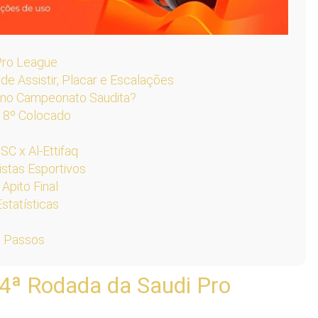
Pro League
de Assistir, Placar e Escalações
a no Campeonato Saudita?
o 8º Colocado
C x Al-Ettifaq
istas Esportivos
Apito Final
statísticas
s Passos
4ª Rodada da Saudi Pro