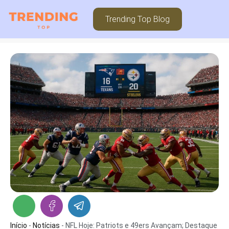
Trending Top Blog
Início
-
Notícias
-
NFL Hoje: Patriots e 49ers Avançam; Destaque