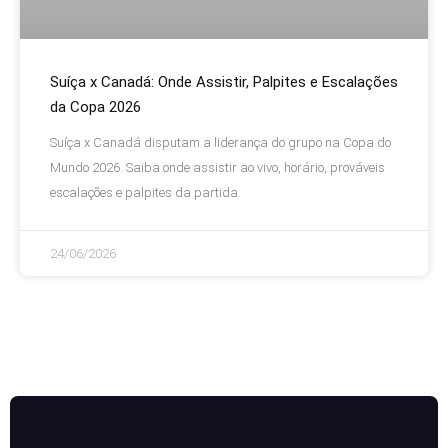
Suíça x Canadá: Onde Assistir, Palpites e Escalações
da Copa 2026
Suíça x Canadá disputam a liderança do grupo na Copa do
Mundo 2026. Saiba onde assistir ao vivo, horário, prováveis
escalações e palpites da partida.
24/06/2026
Criador de Paletas de Cores