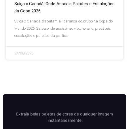
Suíça x Canadá: Onde Assistir, Palpites e Escalações
da Copa 2026
Suíça x Canadá disputam a liderança do grupo na Copa do
Mundo 2026. Saiba onde assistir ao vivo, horário, prováveis
escalações e palpites da partida.
24/06/2026
Criador de Paletas de Cores
Extraia belas paletas de cores de qualquer imagem
instantaneamente