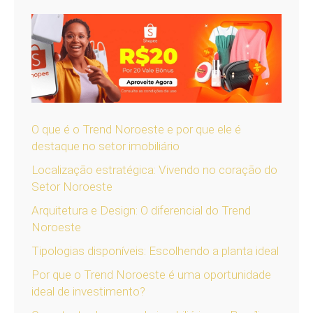
O que é o Trend Noroeste e por que ele é
destaque no setor imobiliário
Localização estratégica: Vivendo no coração do
Setor Noroeste
Arquitetura e Design: O diferencial do Trend
Noroeste
Tipologias disponíveis: Escolhendo a planta ideal
Por que o Trend Noroeste é uma oportunidade
ideal de investimento?